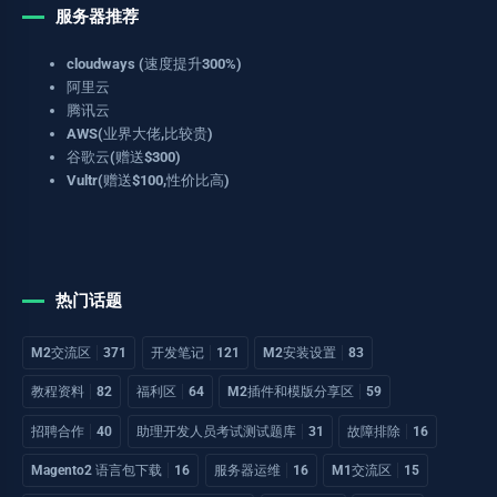
服务器推荐
cloudways (速度提升300%)
阿里云
腾讯云
AWS(业界大佬,比较贵)
谷歌云(赠送$300)
Vultr(赠送$100,性价比高)
热门话题
M2交流区
371
开发笔记
121
M2安装设置
83
教程资料
82
福利区
64
M2插件和模版分享区
59
招聘合作
40
助理开发人员考试测试题库
31
故障排除
16
Magento2 语言包下载
16
服务器运维
16
M1交流区
15