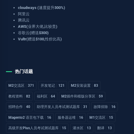
cloudways (速度提升300%)
阿里云
腾讯云
AWS(业界大佬,比较贵)
谷歌云(赠送$300)
Vultr(赠送$100,性价比高)
热门话题
M2交流区
371
开发笔记
121
M2安装设置
83
教程资料
82
福利区
64
M2插件和模版分享区
59
招聘合作
40
助理开发人员考试测试题库
31
故障排除
16
Magento2 语言包下载
16
服务器运维
16
M1交流区
15
高级开发Plus人员考试测试题库
15
灌水区
13
翻译
13