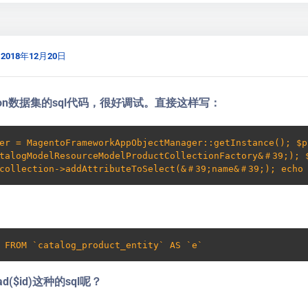
2018年12月20日
ection数据集的sql代码，很好调试。直接这样写：
er = MagentoFrameworkAppObjectManager::getInstance(); $
talogModelResourceModelProductCollectionFactory&＃39;); 
$collection->addAttributeToSelect(&＃39;name&＃39;); ech
 FROM `catalog_product_entity` AS `e`
($id)这种的sql呢？