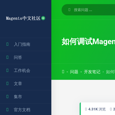
如何调试Magento
入门指南
问答
工作机会
问题
开发笔记
如何调
文章
集市
4.31K 浏览
官方文档