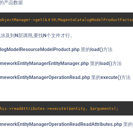
0的产品数据
$objectManager->get(&＃39;MagentoCatalogModelProductFacto
,涉及到N层调用,要找N个文件才行。
alogModelResourceModelProduct.php 里的load()方法
meworkEntityManagerEntityManager.php 里的load()方法
meworkEntityManagerOperationRead.php 里的execute()方法
his->readAttributes->execute($entity, $arguments);
eworkEntityManagerOperationReadReadAttributes.php 里