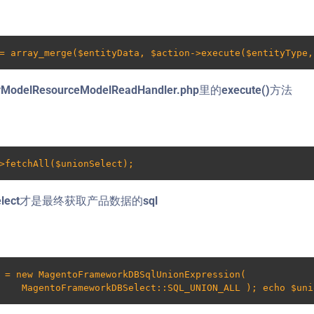
= array_merge($entityData, $action->execute($entityType,
ModelResourceModelReadHandler.php里的execute()方法
>fetchAll($unionSelect);
Select才是最终获取产品数据的sql
 = new MagentoFrameworkDBSqlUnionExpression(            
    MagentoFrameworkDBSelect::SQL_UNION_ALL ); echo $uni