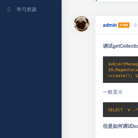
学习资源
admin
3.06K
调试getColl
$objectManag
39;MagentoCa
>create(); 
一般显示
SELECT `e`.*
但是如何调试load