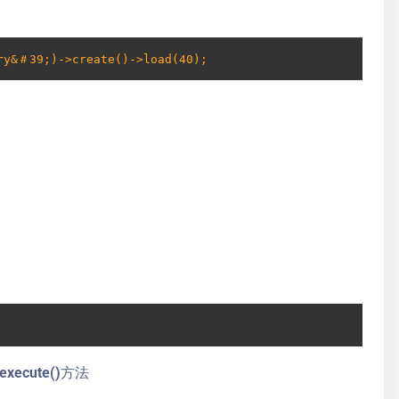
ry&＃39;)->create()->load(40);
的execute()方法