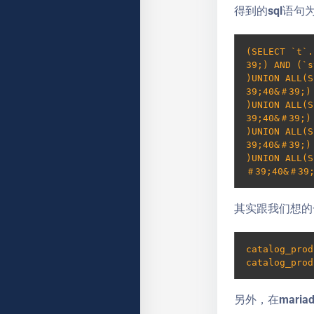
得到的sql语句
(SELECT `t`
39;) AND (`s
)UNION ALL(S
39;40&＃39;) 
)UNION ALL(S
39;40&＃39;) 
)UNION ALL(S
39;40&＃39;) 
)UNION ALL(S
＃39;40&＃39;
其实跟我们想的
catalog_prod
catalog_prod
另外，在maria