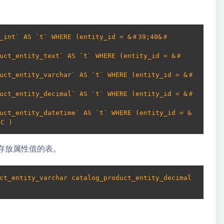
y_int` AS `t` WHERE (entity_id = &＃39;40&＃
duct_entity_text` AS `t` WHERE (entity_id = &＃
duct_entity_varchar` AS `t` WHERE (entity_id = &＃
duct_entity_decimal` AS `t` WHERE (entity_id = &＃
uct_entity_datetime` AS `t` WHERE (entity_id = &
SC )
，存放属性值的表。
ct_entity_varchar catalog_product_entity_decimal 