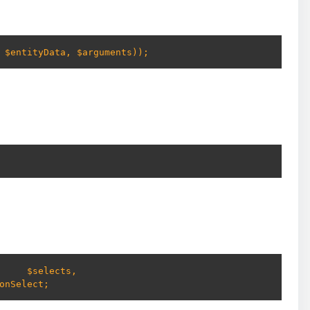
 $entityData, $arguments));
     $selects, 
onSelect;