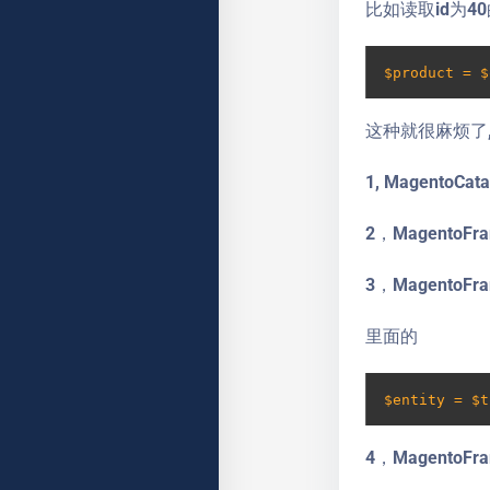
比如读取id为4
$product = 
这种就很麻烦了
1, MagentoCat
2，MagentoFra
3，MagentoFra
里面的
$entity = $t
4，MagentoFram