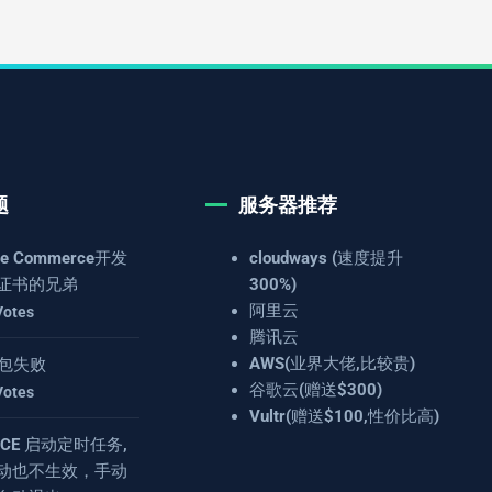
题
服务器推荐
e Commerce开发
cloudways (速度提升
证书的兄弟
300%)
阿里云
Votes
腾讯云
AWS(业界大佬,比较贵)
 打包失败
谷歌云(赠送$300)
Votes
Vultr(赠送$100,性价比高)
4.8CE 启动定时任务,
动也不生效，手动