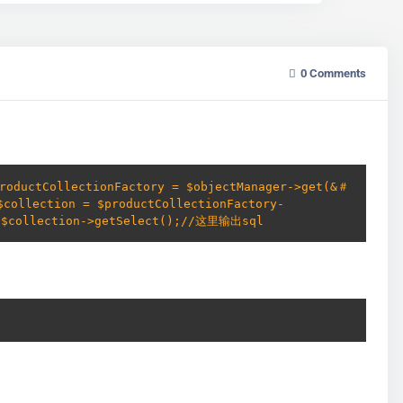
0
Comments
productCollectionFactory = $objectManager->get(&＃
$collection = $productCollectionFactory-
o $collection->getSelect();//这里输出sql