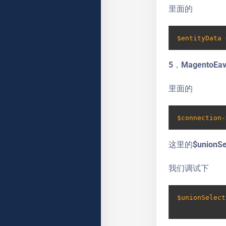
里面的
$entityData 
5，MagentoEav
里面的
$connection-
这里的$union
我们调试下
$unionSelect
            