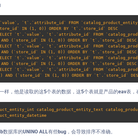
为
.`value`, `t`.`attribute_id` FROM `catalog_product_entit
tore_id` IN (1, 0)) ORDER BY `t`.`store_id` DESC 
ELECT `t`.`value`, `t`.`attribute_id` FROM `catalog_pro
AND (`store_id` IN (1, 0)) ORDER BY `t`.`store_id` DESC 
ELECT `t`.`value`, `t`.`attribute_id` FROM `catalog_pro
AND (`store_id` IN (1, 0)) ORDER BY `t`.`store_id` DESC 
ELECT `t`.`value`, `t`.`attribute_id` FROM `catalog_pro
AND (`store_id` IN (1, 0)) ORDER BY `t`.`store_id` DESC 
ELECT `t`.`value`, `t`.`attribute_id` FROM `catalog_prod
) AND (`store_id` IN (1, 0)) ORDER BY `t`.`store_id` DE
一样，他是读取的这5个表的数据，这5个表就是产品的eav表
uct_entity_int catalog_product_entity_text catalog_produ
uct_entity_datetime
db数据库的UNINO ALL有些bug，会导致排序不准确。