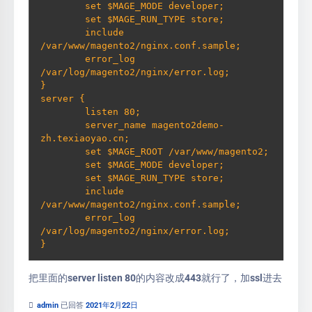
        set $MAGE_MODE developer;

        set $MAGE_RUN_TYPE store;

        include 
/var/www/magento2/nginx.conf.sample;

        error_log 
/var/log/magento2/nginx/error.log;

}

server {

        listen 80;

        server_name magento2demo-
zh.texiaoyao.cn;

        set $MAGE_ROOT /var/www/magento2;

        set $MAGE_MODE developer;

        set $MAGE_RUN_TYPE store;

        include 
/var/www/magento2/nginx.conf.sample;

        error_log 
/var/log/magento2/nginx/error.log;

}
把里面的server listen 80的内容改成443就行了，加ssl进去
admin
已回答
2021年2月22日