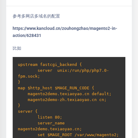
参考多网店多域名的配置
https://www.kancloud.cn/zouhongzhao/magento2-in-
action/628431
比如
upstream fastcgi_backend {

        server  unix:/run/php/php7.0-
fpm.sock;

}

map $http_host $MAGE_RUN_CODE {

    magento2demo.texiaoyao.cn default;

    magento2demo-zh.texiaoyao.cn cn;

}

server {

        listen 80;

        server_name 
magento2demo.texiaoyao.cn;

        set $MAGE_ROOT /var/www/magento2;
