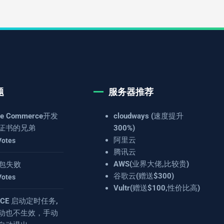
题
服务器推荐
e Commerce开发
cloudways (速度提升
证书的兄弟
300%)
阿里云
Votes
腾讯云
AWS(业界大佬,比较贵)
 打包失败
谷歌云(赠送$300)
Votes
Vultr(赠送$100,性价比高)
4.8CE 启动定时任务,
动也不生效，手动