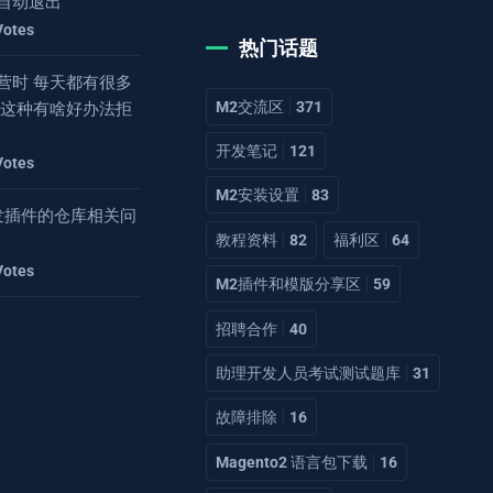
自动退出
Votes
热门话题
营时 每天都有很多
M2交流区
371
 这种有啥好办法拒
开发笔记
121
Votes
M2安装设置
83
2开发插件的仓库相关问
教程资料
82
福利区
64
Votes
M2插件和模版分享区
59
招聘合作
40
助理开发人员考试测试题库
31
故障排除
16
Magento2 语言包下载
16