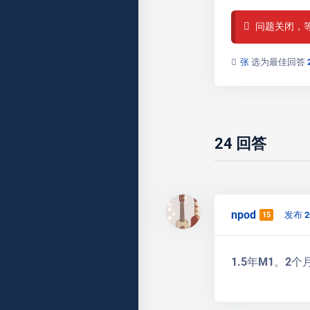
问题关闭，
张
选为最佳回答
24
回答
npod
发布 2
15
1.5年M1。2个