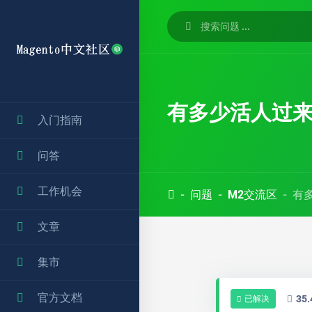
有多少活人过
入门指南
问答
工作机会
问题
M2交流区
有
文章
集市
官方文档
35
已解决