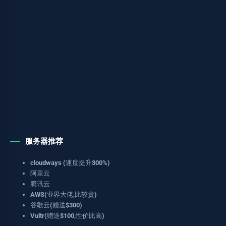
服务器推荐
cloudways (速度提升300%)
阿里云
腾讯云
AWS(业界大佬,比较贵)
谷歌云(赠送$300)
Vultr(赠送$100,性价比高)