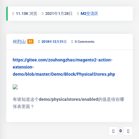
11.13K 浏览
2021年1月28日
M2交流区
何烈山
42
2018年12月31日
0
Comments
https://gitee.com/zouhongzhao/magento2-action-
extension-
demo/blob/master/Demo/Block/PhysicalStores.php
有谁知道这个demo/physicalstores/enabled的值是侟在哪
张表里面？
0