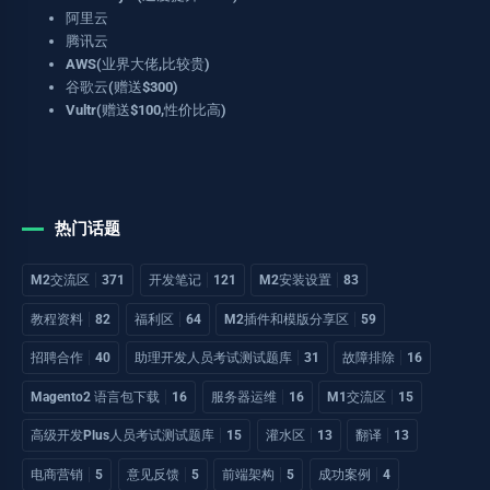
阿里云
腾讯云
AWS(业界大佬,比较贵)
谷歌云(赠送$300)
Vultr(赠送$100,性价比高)
热门话题
M2交流区
371
开发笔记
121
M2安装设置
83
教程资料
82
福利区
64
M2插件和模版分享区
59
招聘合作
40
助理开发人员考试测试题库
31
故障排除
16
Magento2 语言包下载
16
服务器运维
16
M1交流区
15
高级开发Plus人员考试测试题库
15
灌水区
13
翻译
13
电商营销
5
意见反馈
5
前端架构
5
成功案例
4