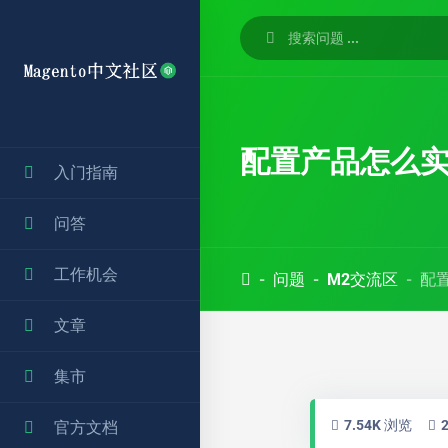
配置产品怎么
入门指南
问答
工作机会
问题
M2交流区
配
文章
集市
7.54K 浏览
官方文档