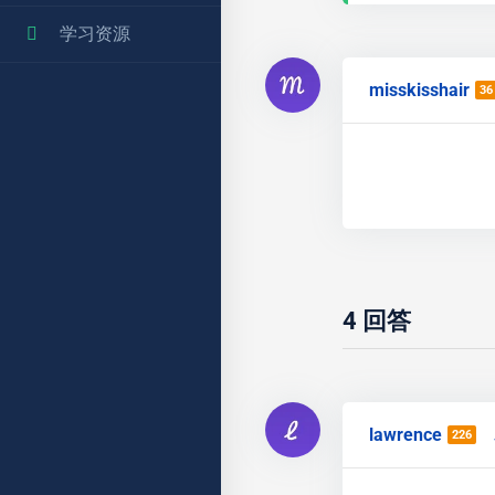
学习资源
misskisshair
36
4
回答
lawrence
226