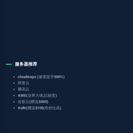
服务器推荐
cloudways (速度提升300%)
阿里云
腾讯云
AWS(业界大佬,比较贵)
谷歌云(赠送$300)
Vultr(赠送$100,性价比高)