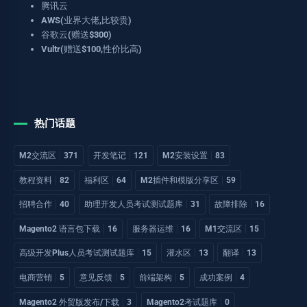
腾讯云
AWS(业界大佬,比较贵)
谷歌云(赠送$300)
Vultr(赠送$100,性价比高)
热门话题
M2交流区
371
开发笔记
121
M2安装设置
83
教程资料
82
福利区
64
M2插件和模版分享区
59
招聘合作
40
助理开发人员考试测试题库
31
故障排除
16
Magento2 语言包下载
16
服务器运维
16
M1交流区
15
高级开发Plus人员考试测试题库
15
灌水区
13
翻译
13
电商营销
5
意见反馈
5
前端架构
5
成功案例
4
Magento2 外贸版发布/下载
3
Magento2考试题库
0