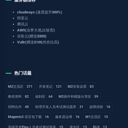
cloudways (速度提升300%)
阿里云
腾讯云
AWS(业界大佬,比较贵)
谷歌云(赠送$300)
Vultr(赠送$100,性价比高)
热门话题
M2交流区
371
开发笔记
121
M2安装设置
83
教程资料
82
福利区
64
M2插件和模版分享区
59
招聘合作
40
助理开发人员考试测试题库
31
故障排除
16
Magento2 语言包下载
16
服务器运维
16
M1交流区
15
高级开发Plus人员考试测试题库
15
灌水区
13
翻译
13