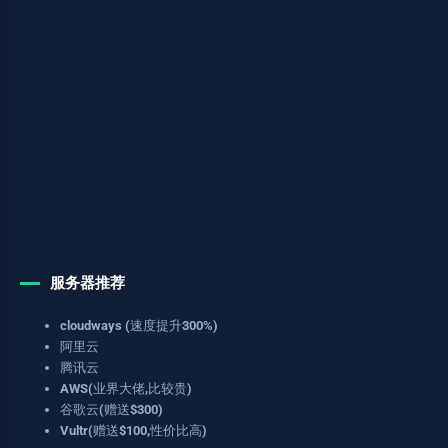
服务器推荐
cloudways (速度提升300%)
阿里云
腾讯云
AWS(业界大佬,比较贵)
谷歌云(赠送$300)
Vultr(赠送$100,性价比高)