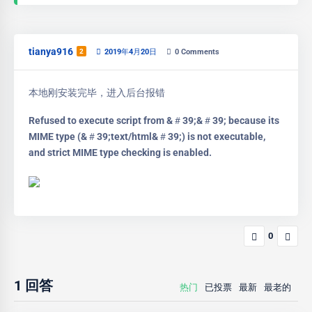
tianya916
2
2019年4月20日
0
Comments
本地刚安装完毕，进入后台报错
Refused to execute script from &＃39;
&＃39; because its
MIME type (&＃39;text/html&＃39;) is not executable,
and strict MIME type checking is enabled.
0
1
回答
热门
已投票
最新
最老的