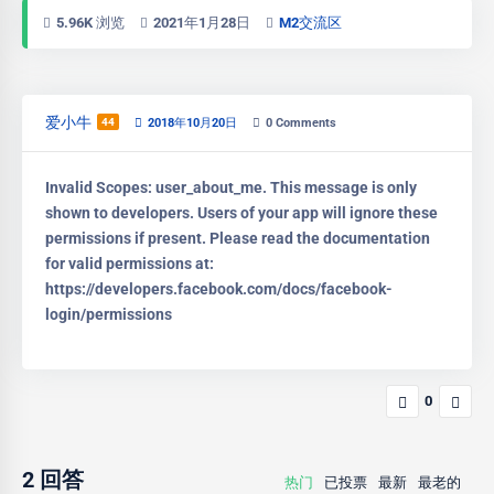
5.96K 浏览
2021年1月28日
M2交流区
爱小牛
44
2018年10月20日
0
Comments
Invalid Scopes: user_about_me. This message is only
shown to developers. Users of your app will ignore these
permissions if present. Please read the documentation
for valid permissions at:
https://developers.facebook.com/docs/facebook-
login/permissions
0
2
回答
热门
已投票
最新
最老的