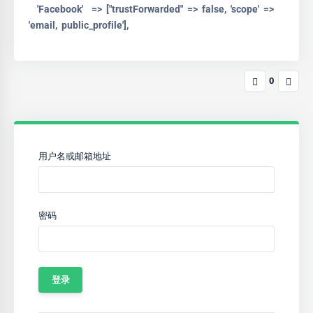
'Facebook' => ["trustForwarded" => false, 'scope' =>
'email, public_profile'],
0
用户名或邮箱地址
密码