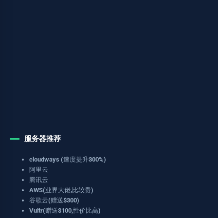
服务器推荐
cloudways (速度提升300%)
阿里云
腾讯云
AWS(业界大佬,比较贵)
谷歌云(赠送$300)
Vultr(赠送$100,性价比高)