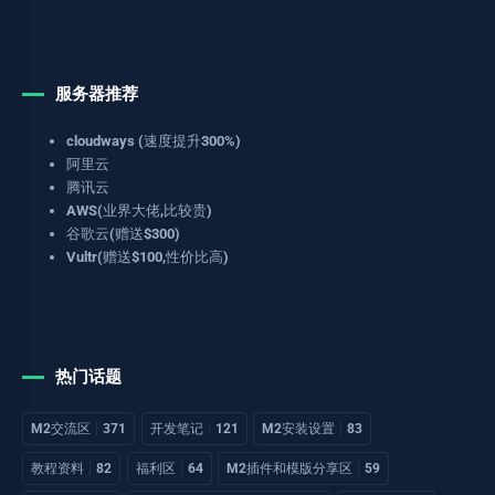
服务器推荐
cloudways (速度提升300%)
阿里云
腾讯云
AWS(业界大佬,比较贵)
谷歌云(赠送$300)
Vultr(赠送$100,性价比高)
热门话题
M2交流区
371
开发笔记
121
M2安装设置
83
教程资料
82
福利区
64
M2插件和模版分享区
59