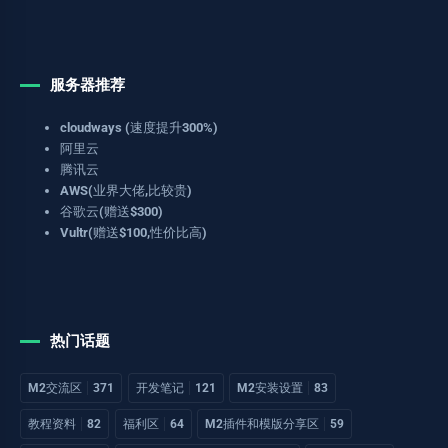
服务器推荐
cloudways (速度提升300%)
阿里云
腾讯云
AWS(业界大佬,比较贵)
谷歌云(赠送$300)
Vultr(赠送$100,性价比高)
热门话题
M2交流区
371
开发笔记
121
M2安装设置
83
教程资料
82
福利区
64
M2插件和模版分享区
59