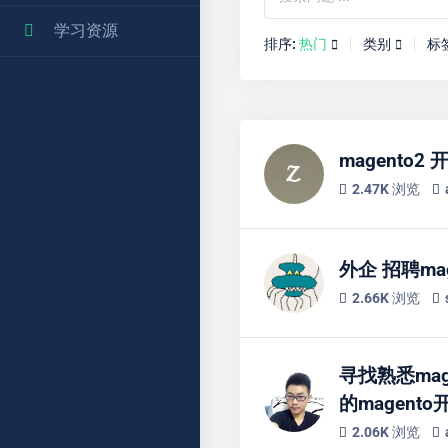
学习资源
排序:
热门
类别
标
magento2 
2.47K 浏览
外企 招聘ma
2.66K 浏览
寻找熟悉ma
的magent
2.06K 浏览