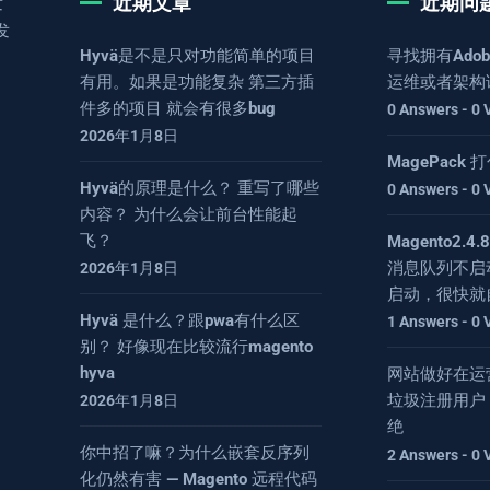
近期文章
近期问
发
发
Hyvä是不是只对功能简单的项目
寻找拥有Adob
有用。如果是功能复杂 第三方插
运维或者架构
件多的项目 就会有很多bug
0 Answers - 0 
2026年1月8日
MagePack
Hyvä的原理是什么？ 重写了哪些
0 Answers - 0 
内容？ 为什么会让前台性能起
飞？
Magento2.
消息队列不启
2026年1月8日
启动，很快就
Hyvä 是什么？跟pwa有什么区
1 Answers - 0 
别？ 好像现在比较流行magento
hyva
网站做好在运
垃圾注册用户
2026年1月8日
绝
你中招了嘛？为什么嵌套反序列
2 Answers - 0 
化仍然有害 — Magento 远程代码