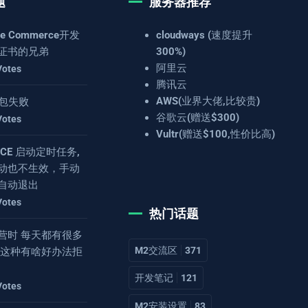
题
服务器推荐
e Commerce开发
cloudways (速度提升
证书的兄弟
300%)
阿里云
Votes
腾讯云
AWS(业界大佬,比较贵)
 打包失败
谷歌云(赠送$300)
Votes
Vultr(赠送$100,性价比高)
4.8CE 启动定时任务,
动也不生效，手动
自动退出
Votes
热门话题
营时 每天都有很多
M2交流区
371
 这种有啥好办法拒
开发笔记
121
Votes
M2安装设置
83