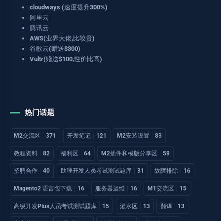
cloudways (速度提升300%)
阿里云
腾讯云
AWS(业界大佬,比较贵)
谷歌云(赠送$300)
Vultr(赠送$100,性价比高)
热门话题
M2交流区
371
开发笔记
121
M2安装设置
83
教程资料
82
福利区
64
M2插件和模版分享区
59
招聘合作
40
助理开发人员考试测试题库
31
故障排除
16
Magento2 语言包下载
16
服务器运维
16
M1交流区
15
高级开发Plus人员考试测试题库
15
灌水区
13
翻译
13