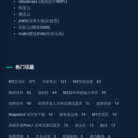
cloudways (速度提升300%)
阿里云
腾讯云
AWS(业界大佬,比较贵)
谷歌云(赠送$300)
Vultr(赠送$100,性价比高)
热门话题
M2交流区
371
开发笔记
121
M2安装设置
83
教程资料
82
福利区
64
M2插件和模版分享区
59
招聘合作
40
助理开发人员考试测试题库
31
故障排除
16
Magento2 语言包下载
16
服务器运维
16
M1交流区
15
高级开发Plus人员考试测试题库
15
灌水区
13
翻译
13
电商营销
5
意见反馈
5
前端架构
5
成功案例
4