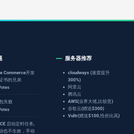
题
服务器推荐
e Commerce开发
cloudways (速度提升
证书的兄弟
300%)
阿里云
Votes
腾讯云
AWS(业界大佬,比较贵)
 打包失败
谷歌云(赠送$300)
Votes
Vultr(赠送$100,性价比高)
4.8CE 启动定时任务,
动也不生效，手动