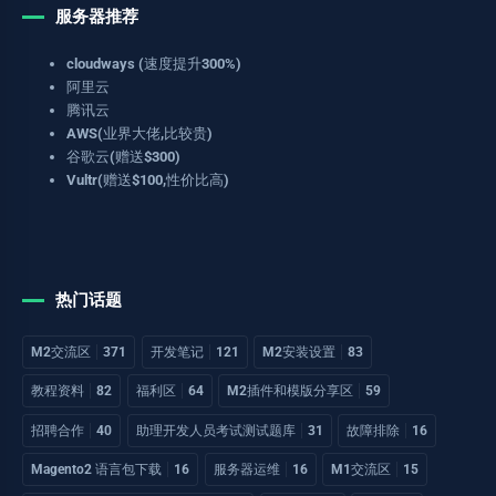
服务器推荐
cloudways (速度提升300%)
阿里云
腾讯云
AWS(业界大佬,比较贵)
谷歌云(赠送$300)
Vultr(赠送$100,性价比高)
热门话题
M2交流区
371
开发笔记
121
M2安装设置
83
教程资料
82
福利区
64
M2插件和模版分享区
59
招聘合作
40
助理开发人员考试测试题库
31
故障排除
16
Magento2 语言包下载
16
服务器运维
16
M1交流区
15