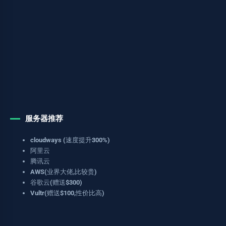
服务器推荐
cloudways (速度提升300%)
阿里云
腾讯云
AWS(业界大佬,比较贵)
谷歌云(赠送$300)
Vultr(赠送$100,性价比高)