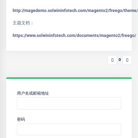
http://magedemo.solwininfotech.com/magento2/freego/theme/
主题文档：
https://www.solwininfotech.com/documents/magento2/freego/
0
用户名或邮箱地址
密码