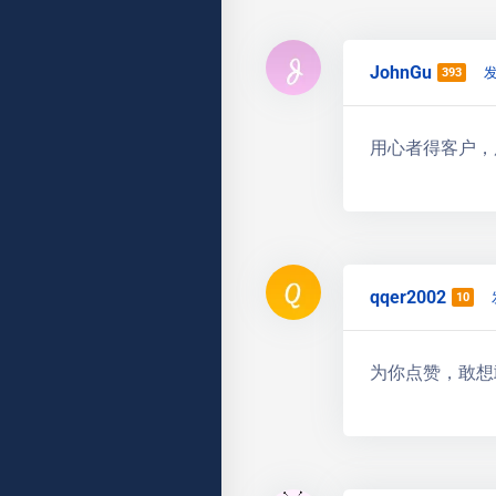
JohnGu
发
393
用心者得客户，服
qqer2002
10
为你点赞，敢想