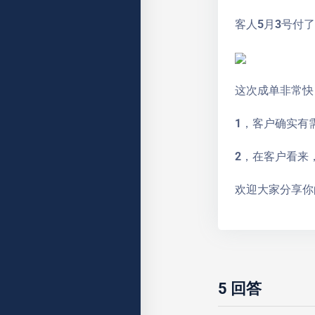
客人5月3号付
这次成单非常快
1，客户确实有
2，在客户看来
欢迎大家分享你
5
回答