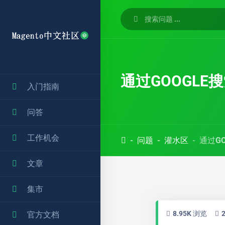
通过GOOGL
入门指南
问答
工作机会
问题
灌水区
通过G
文章
集市
8.95K 浏览
官方文档